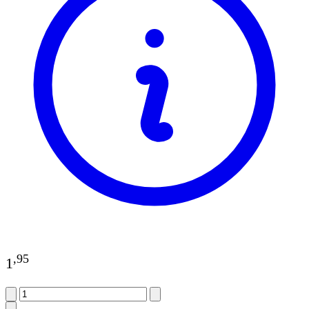
,
95
1