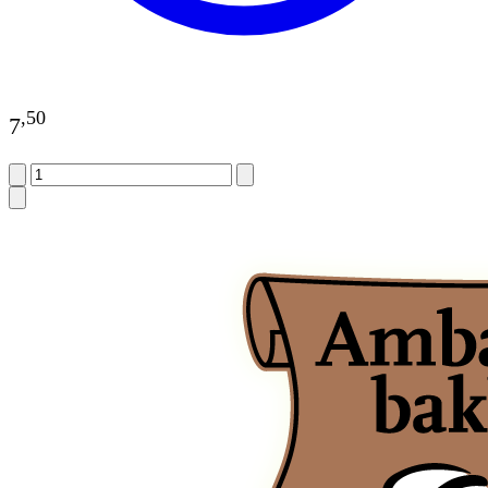
,
50
7